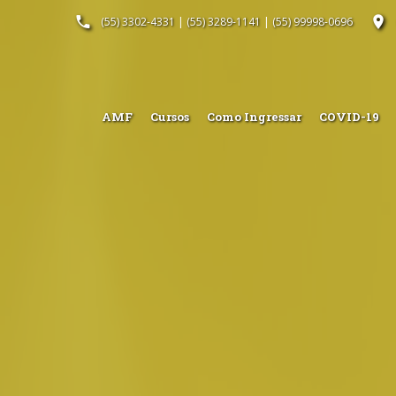
(55) 3302-4331
|
(55) 3289-1141
|
(55) 99998-0696
AMF
Cursos
Como Ingressar
COVID-19